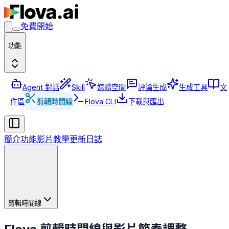
免費開始
功能
Agent 對話
Skill
媒體空間
評論生成
生成工具
文
件區
剪輯時間線
Flova CLI
下載與匯出
簡介
功能
影片教學
更新日誌
剪輯時間線