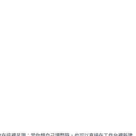
等產物會在這裡呈現；當你想自己調整時，也可以直接在工作台裡新建