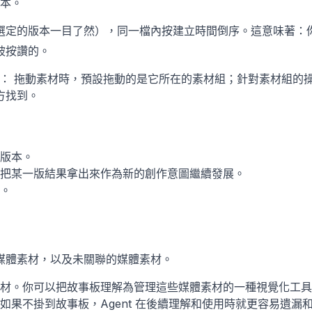
本。
的版本一目了然），同一檔內按建立時間倒序。這意味著：你在某
被按讚的。
你處理： 拖動素材時，預設拖動的是它所在的素材組；針對素材組
方找到。
版本。
把某一版結果拿出來作為新的創作意圖繼續發展。
。
媒體素材，以及未關聯的媒體素材。
材。你可以把故事板理解為管理這些媒體素材的一種視覺化工具
果不掛到故事板，Agent 在後續理解和使用時就更容易遺漏