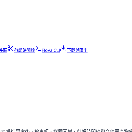
件區
剪輯時間線
Flova CLI
下載與匯出
用者：Agent 推進專案後，故事板、媒體素材、剪輯時間線和文件