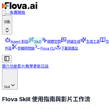
免費開始
功能
Agent 對話
Skill
媒體空間
評論生成
生成工具
文
件區
剪輯時間線
Flova CLI
下載與匯出
簡介
功能
影片教學
更新日誌
Skill
Flova Skill 使用指南與影片工作流