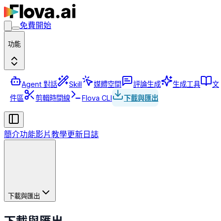
免費開始
功能
Agent 對話
Skill
媒體空間
評論生成
生成工具
文
件區
剪輯時間線
Flova CLI
下載與匯出
簡介
功能
影片教學
更新日誌
下載與匯出