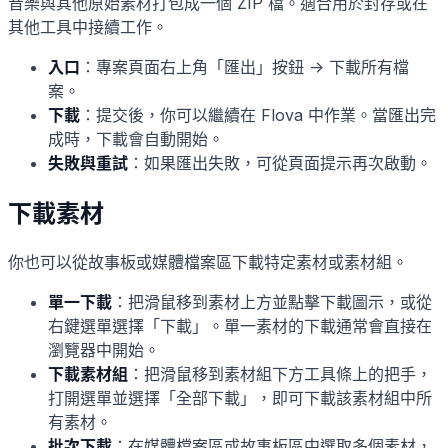
音樂與其他原始素材打包成一個 ZIP 檔。適合用於封存或在
其他工具中接續工作。
入口
：專案頁面右上角「匯出」按鈕 -> 下載所有檔
案。
下載
：提交後，你可以繼續在 Flova 中作業。當匯出完
成時，下載會自動開始。
失敗與重試
：如果匯出失敗，可從頁面提示再次啟動。
下載素材
你也可以從故事板或媒體檔案區下載特定素材或素材組。
單一下載
：把滑鼠移到素材上方並點擊下載圖示，或從
右鍵選單選擇「下載」。單一素材的下載通常會直接在
瀏覽器中開始。
下載素材組
：把滑鼠移到素材組下方工具條上的把手，
打開選單並選擇「全部下載」，即可下載該素材組中所
有素材。
批次下載
：在媒體檔案區或故事板區中選取多個素材，