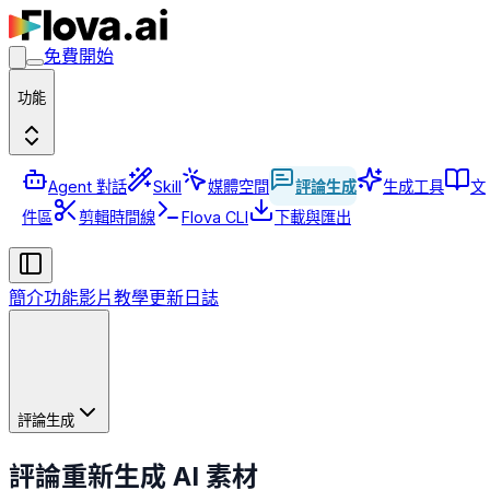
免費開始
功能
Agent 對話
Skill
媒體空間
評論生成
生成工具
文
件區
剪輯時間線
Flova CLI
下載與匯出
簡介
功能
影片教學
更新日誌
評論生成
評論重新生成 AI 素材