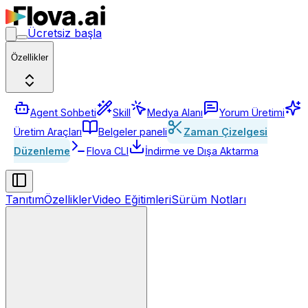
Ücretsiz başla
Özellikler
Agent Sohbeti
Skill
Medya Alanı
Yorum Üretimi
Üretim Araçları
Belgeler paneli
Zaman Çizelgesi
Düzenleme
Flova CLI
İndirme ve Dışa Aktarma
Tanıtım
Özellikler
Video Eğitimleri
Sürüm Notları