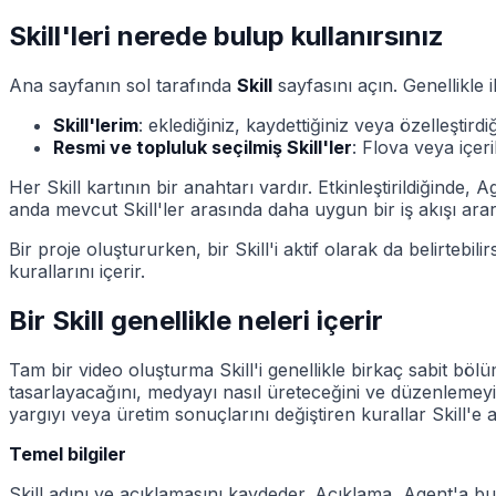
Skill'leri nerede bulup kullanırsınız
Ana sayfanın sol tarafında
Skill
sayfasını açın. Genellikle ik
Skill'lerim
: eklediğiniz, kaydettiğiniz veya özelleştirdiğ
Resmi ve topluluk seçilmiş Skill'ler
: Flova veya içer
Her Skill kartının bir anahtarı vardır. Etkinleştirildiğinde
anda mevcut Skill'ler arasında daha uygun bir iş akışı arar
Bir proje oluştururken, bir Skill'i aktif olarak da belirtebi
kurallarını içerir.
Bir Skill genellikle neleri içerir
Tam bir video oluşturma Skill'i genellikle birkaç sabit bölü
tasarlayacağını, medyayı nasıl üreteceğini ve düzenlemeyi n
yargıyı veya üretim sonuçlarını değiştiren kurallar Skill'e ait
Temel bilgiler
Skill adını ve açıklamasını kaydeder. Açıklama, Agent'a b