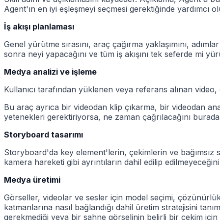
Agent'ın en iyi eşleşmeyi seçmesi gerektiğinde yardımcı ol
İş akışı planlaması
Genel yürütme sırasını, araç çağırma yaklaşımını, adımlar a
sonra neyi yapacağını ve tüm iş akışını tek seferde mi yürüt
Medya analizi ve işleme
Kullanıcı tarafından yüklenen veya referans alınan video, g
Bu araç ayrıca bir videodan klip çıkarma, bir videodan ana
yetenekleri gerektiriyorsa, ne zaman çağrılacağını burada b
Storyboard tasarımı
Storyboard'da key element'lerin, çekimlerin ve bağımsız se
kamera hareketi gibi ayrıntıların dahil edilip edilmeyeceği
Medya üretimi
Görseller, videolar ve sesler için model seçimi, çözünürlük
katmanlarına nasıl bağlandığı dahil üretim stratejisini ta
gerekmediği veya bir sahne görselinin belirli bir çekim için