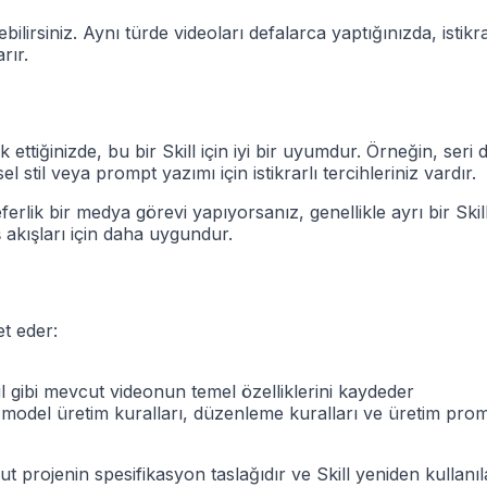
nebilirsiniz. Aynı türde videoları defalarca yaptığınızda, isti
rır.
ettiğinizde, bu bir Skill için iyi bir uyumdur. Örneğin, seri 
l stil veya prompt yazımı için istikrarlı tercihleriniz vardır.
rlik bir medya görevi yapıyorsanız, genellikle ayrı bir Skill'e 
 akışları için daha uygundur.
et eder:
til gibi mevcut videonun temel özelliklerini kaydeder
ı, model üretim kuralları, düzenleme kuralları ve üretim promp
rojenin spesifikasyon taslağıdır ve Skill yeniden kullanılabi