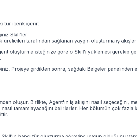
i tür içerik içerir:
iniz Skill'ler
ik üreticileri tarafından sağlanan yaygın oluşturma iş akışlar
, Agent oluşturma isteğinize göre o Skill'i yüklemesi gerekip 
.
lirsiniz. Projeye girdikten sonra, sağdaki Belgeler panelinden 
mden oluşur. Birlikte, Agent'ın iş akışını nasıl seçeceğini, m
asıl tamamlayacağını belirlerler. Her bölümün çok fazla içeri
tir.
u Skill'in hangi tür oluşturma görevine uygun olduğunu yar