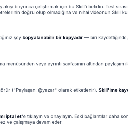
ş akışı boyunca çalıştırmak için bu Skill'i belirtin. Test sı
lerinin doğru olup olmadığına ve nihai videonun Skill kura
tığınız şey
kopyalanabilir bir kopyadır
— biri kaydettiğinde,
klama menüsünden veya ayrıntı sayfasının altından paylaşım i
i görür ("Paylaşan: @yazar" olarak etiketlenir).
Skill'ime kay
mı iptal et
'e tıklayın ve onaylayın. Eski bağlantılar daha s
nmez ve çalışmaya devam eder.