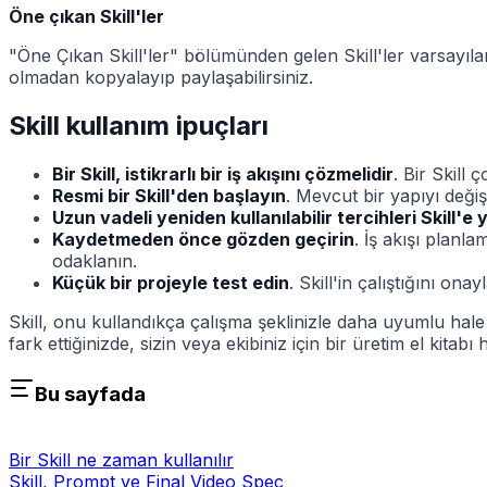
Öne çıkan Skill'ler
"Öne Çıkan Skill'ler" bölümünden gelen Skill'ler varsayılan
olmadan kopyalayıp paylaşabilirsiniz.
Skill kullanım ipuçları
Bir Skill, istikrarlı bir iş akışını çözmelidir
. Bir Skill
Resmi bir Skill'den başlayın
. Mevcut bir yapıyı değiş
Uzun vadeli yeniden kullanılabilir tercihleri Skill'e 
Kaydetmeden önce gözden geçirin
. İş akışı planl
odaklanın.
Küçük bir projeyle test edin
. Skill'in çalıştığını on
Skill, onu kullandıkça çalışma şeklinizle daha uyumlu hale
fark ettiğinizde, sizin veya ekibiniz için bir üretim el kitabı
Bu sayfada
Bir Skill ne zaman kullanılır
Skill, Prompt ve Final Video Spec