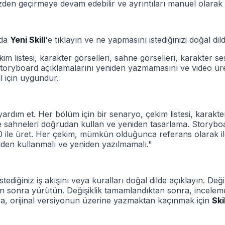
den geçirmeye devam edebilir ve ayrıntıları manuel olarak dü
nda
Yeni Skill
'e tıklayın ve ne yapmasını istediğinizi doğal dil
stesi, karakter görselleri, sahne görselleri, karakter sesler
storyboard açıklamalarını yeniden yazmamasını ve video üret
ill için uygundur.
rdım et. Her bölüm için bir senaryo, çekim listesi, karakter
e sahneleri doğrudan kullan ve yeniden tasarlama. Storyboa
ile üret. Her çekim, mümkün olduğunca referans olarak ilgili
den kullanmalı ve yeniden yazılmamalı."
tediğiniz iş akışını veya kuralları doğal dilde açıklayın. Değ
 sonra yürütün. Değişiklik tamamlandıktan sonra, inceleme 
ra, orijinal versiyonun üzerine yazmaktan kaçınmak için
Ski