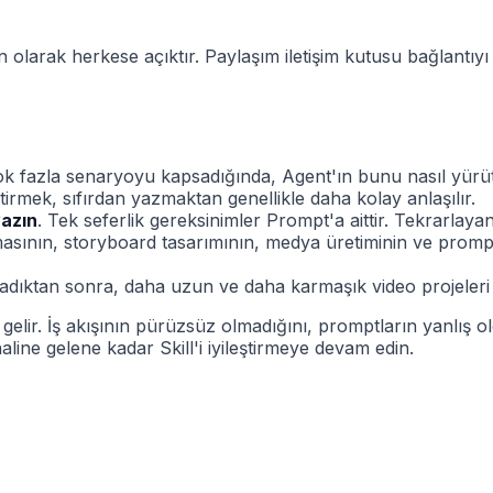
 olarak herkese açıktır. Paylaşım iletişim kutusu bağlantıyı
 çok fazla senaryoyu kapsadığında, Agent'ın bunu nasıl yürü
tirmek, sıfırdan yazmaktan genellikle daha kolay anlaşılır.
yazın
. Tek seferlik gereksinimler Prompt'a aittir. Tekrarlayan iş
amasının, storyboard tasarımının, medya üretiminin ve prompt
ayladıktan sonra, daha uzun ve daha karmaşık video projeleri 
 gelir. İş akışının pürüzsüz olmadığını, promptların yanlış
 haline gelene kadar Skill'i iyileştirmeye devam edin.