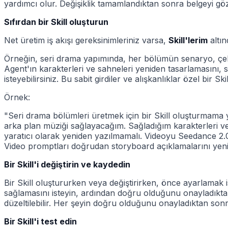
yardımcı olur. Değişiklik tamamlandıktan sonra belgeyi göz
Sıfırdan bir Skill oluşturun
Net üretim iş akışı gereksinimleriniz varsa,
Skill'lerim
altı
Örneğin, seri drama yapımında, her bölümün senaryo, çekim li
Agent'ın karakterleri ve sahneleri yeniden tasarlamasını, 
isteyebilirsiniz. Bu sabit girdiler ve alışkanlıklar özel bir Sk
Örnek:
"Seri drama bölümleri üretmek için bir Skill oluşturmama ya
arka plan müziği sağlayacağım. Sağladığım karakterleri v
yaratıcı olarak yeniden yazılmamalı. Videoyu Seedance 2.0 
Video promptları doğrudan storyboard açıklamalarını yeni
Bir Skill'i değiştirin ve kaydedin
Bir Skill oluştururken veya değiştirirken, önce ayarlamak is
sağlamasını isteyin, ardından doğru olduğunu onayladıktan
düzeltilebilir. Her şeyin doğru olduğunu onayladıktan son
Bir Skill'i test edin