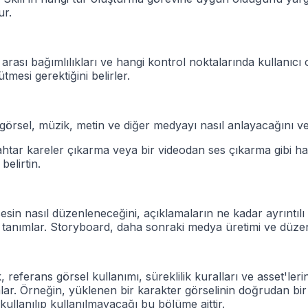
ur.
rası bağımlılıkları ve hangi kontrol noktalarında kullanıcı 
mesi gerektiğini belirler.
örsel, müzik, metin ve diğer medyayı nasıl anlayacağını ve ha
htar kareler çıkarma veya bir videodan ses çıkarma gibi hafi
elirtin.
sin nasıl düzenleneceğini, açıklamaların ne kadar ayrıntılı
ni tanımlar. Storyboard, daha sonraki medya üretimi ve düzen
, referans görsel kullanımı, süreklilik kuralları ve asset'le
nımlar. Örneğin, yüklenen bir karakter görselinin doğrudan b
 kullanılıp kullanılmayacağı bu bölüme aittir.