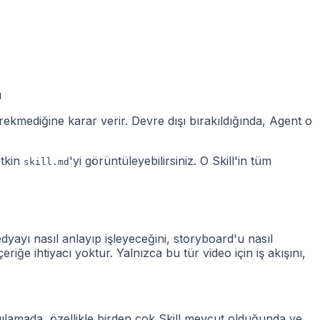
ı
gerekmediğine karar verir. Devre dışı bırakıldığında, Agent o
etkin
'yi görüntüleyebilirsiniz. O Skill'in tüm
skill.md
edyayı nasıl anlayıp işleyeceğini, storyboard'u nasıl
ğe ihtiyacı yoktur. Yalnızca bu tür video için iş akışını,
gılamada, özellikle birden çok Skill mevcut olduğunda ve