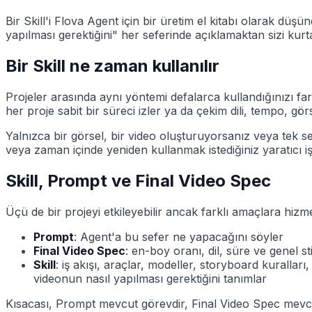
Bir Skill'i Flova Agent için bir üretim el kitabı olarak düşü
yapılması gerektiğini" her seferinde açıklamaktan sizi kurta
Bir Skill ne zaman kullanılır
Projeler arasında aynı yöntemi defalarca kullandığınızı fark 
her proje sabit bir süreci izler ya da çekim dili, tempo, görse
Yalnızca bir görsel, bir video oluşturuyorsanız veya tek sefe
veya zaman içinde yeniden kullanmak istediğiniz yaratıcı iş
Skill, Prompt ve Final Video Spec
Üçü de bir projeyi etkileyebilir ancak farklı amaçlara hizm
Prompt
: Agent'a bu sefer ne yapacağını söyler
Final Video Spec
: en-boy oranı, dil, süre ve genel s
Skill
: iş akışı, araçlar, modeller, storyboard kurallar
videonun nasıl yapılması gerektiğini tanımlar
Kısacası, Prompt mevcut görevdir, Final Video Spec mevcut p