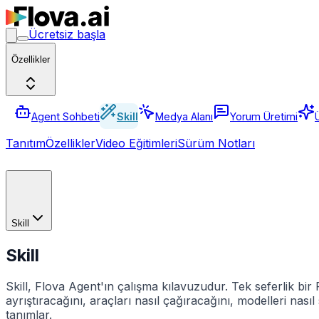
Ücretsiz başla
Özellikler
Agent Sohbeti
Skill
Medya Alanı
Yorum Üretimi
Tanıtım
Özellikler
Video Eğitimleri
Sürüm Notları
Skill
Skill
Skill, Flova Agent'ın çalışma kılavuzudur. Tek seferlik bir P
ayrıştıracağını, araçları nasıl çağıracağını, modelleri na
tanımlar.