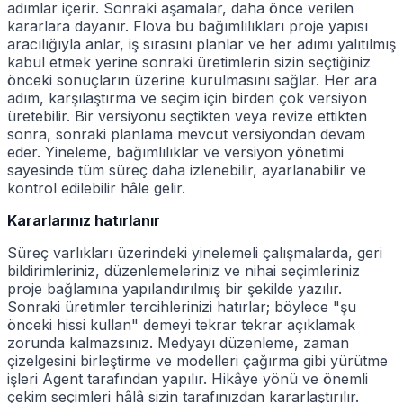
adımlar içerir. Sonraki aşamalar, daha önce verilen
kararlara dayanır. Flova bu bağımlılıkları proje yapısı
aracılığıyla anlar, iş sırasını planlar ve her adımı yalıtılmış
kabul etmek yerine sonraki üretimlerin sizin seçtiğiniz
önceki sonuçların üzerine kurulmasını sağlar. Her ara
adım, karşılaştırma ve seçim için birden çok versiyon
üretebilir. Bir versiyonu seçtikten veya revize ettikten
sonra, sonraki planlama mevcut versiyondan devam
eder. Yineleme, bağımlılıklar ve versiyon yönetimi
sayesinde tüm süreç daha izlenebilir, ayarlanabilir ve
kontrol edilebilir hâle gelir.
Kararlarınız hatırlanır
Süreç varlıkları üzerindeki yinelemeli çalışmalarda, geri
bildirimleriniz, düzenlemeleriniz ve nihai seçimleriniz
proje bağlamına yapılandırılmış bir şekilde yazılır.
Sonraki üretimler tercihlerinizi hatırlar; böylece "şu
önceki hissi kullan" demeyi tekrar tekrar açıklamak
zorunda kalmazsınız. Medyayı düzenleme, zaman
çizelgesini birleştirme ve modelleri çağırma gibi yürütme
işleri Agent tarafından yapılır. Hikâye yönü ve önemli
çekim seçimleri hâlâ sizin tarafınızdan kararlaştırılır.