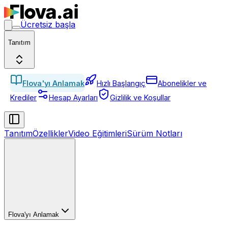
Ücretsiz başla
Tanıtım
Flova'yı Anlamak
Hızlı Başlangıç
Abonelikler ve
Krediler
Hesap Ayarları
Gizlilik ve Koşullar
Tanıtım
Özellikler
Video Eğitimleri
Sürüm Notları
Flova'yı Anlamak