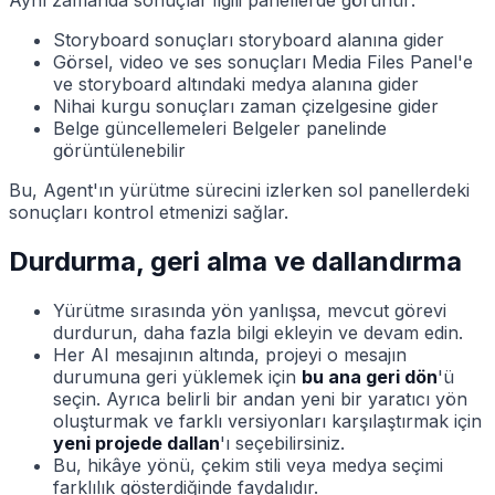
Aynı zamanda sonuçlar ilgili panellerde görünür:
Storyboard sonuçları storyboard alanına gider
Görsel, video ve ses sonuçları Media Files Panel'e
ve storyboard altındaki medya alanına gider
Nihai kurgu sonuçları zaman çizelgesine gider
Belge güncellemeleri Belgeler panelinde
görüntülenebilir
Bu, Agent'ın yürütme sürecini izlerken sol panellerdeki
sonuçları kontrol etmenizi sağlar.
Durdurma, geri alma ve dallandırma
Yürütme sırasında yön yanlışsa, mevcut görevi
durdurun, daha fazla bilgi ekleyin ve devam edin.
Her AI mesajının altında, projeyi o mesajın
durumuna geri yüklemek için
bu ana geri dön
'ü
seçin. Ayrıca belirli bir andan yeni bir yaratıcı yön
oluşturmak ve farklı versiyonları karşılaştırmak için
yeni projede dallan
'ı seçebilirsiniz.
Bu, hikâye yönü, çekim stili veya medya seçimi
farklılık gösterdiğinde faydalıdır.