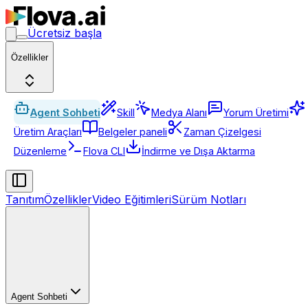
Ücretsiz başla
Özellikler
Agent Sohbeti
Skill
Medya Alanı
Yorum Üretimi
Üretim Araçları
Belgeler paneli
Zaman Çizelgesi
Düzenleme
Flova CLI
İndirme ve Dışa Aktarma
Tanıtım
Özellikler
Video Eğitimleri
Sürüm Notları
Agent Sohbeti