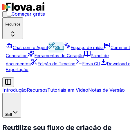
Começar grátis
Recursos
Chat com o Agent
Skill
Espaço de mídia
Comment
Generation
Ferramentas de Geração
Painel de
documentos
Edição de Timeline
Flova CLI
Download 
Exportação
Introdução
Recursos
Tutoriais em Vídeo
Notas de Versão
Skill
Reutilize seu fluxo de criação de