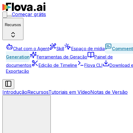
Começar grátis
Recursos
Chat com o Agent
Skill
Espaço de mídia
Comment
Generation
Ferramentas de Geração
Painel de
documentos
Edição de Timeline
Flova CLI
Download 
Exportação
Introdução
Recursos
Tutoriais em Vídeo
Notas de Versão