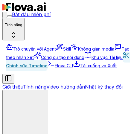
Bắt đầu miễn phí
Tính năng
Trò chuyện với Agent
Skill
Không gian media
Tạo
theo nhận xét
Công cụ tạo nội dung
Khu vực Tài liệu
Chỉnh sửa Timeline
Flova CLI
Tải xuống và Xuất
Giới thiệu
Tính năng
Video hướng dẫn
Nhật ký thay đổi