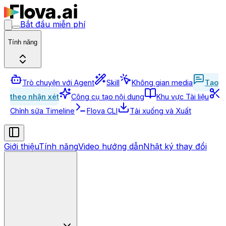
Bắt đầu miễn phí
Tính năng
Trò chuyện với Agent
Skill
Không gian media
Tạo
theo nhận xét
Công cụ tạo nội dung
Khu vực Tài liệu
Chỉnh sửa Timeline
Flova CLI
Tải xuống và Xuất
Giới thiệu
Tính năng
Video hướng dẫn
Nhật ký thay đổi