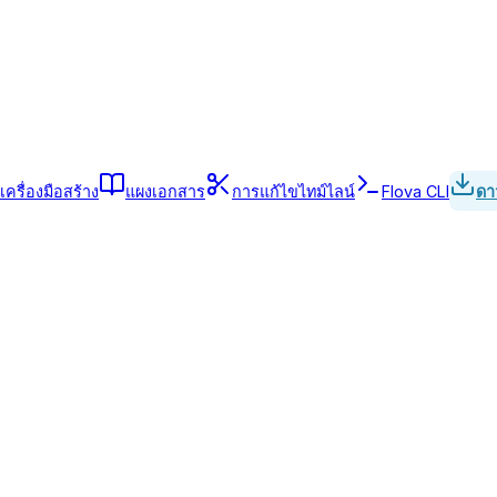
เครื่องมือสร้าง
แผงเอกสาร
การแก้ไขไทม์ไลน์
Flova CLI
ดา