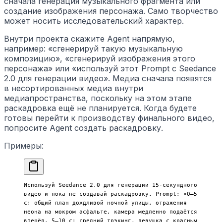
сначала генерация музыкального фрагмента или
создание изображения персонажа. Само творчество
может носить исследовательский характер.
Внутри проекта скажите Agent напрямую,
например: «сгенерируй такую музыкальную
композицию», «сгенерируй изображения этого
персонажа» или «используй этот Prompt с Seedance
2.0 для генерации видео». Медиа сначала появятся
в несортированных медиа внутри
медиапространства, поскольку на этом этапе
раскадровка ещё не планируется. Когда будете
готовы перейти к производству финального видео,
попросите Agent создать раскадровку.
Примеры:
Используй Seedance 2.0 для генерации 15-секундного 
видео и пока не создавай раскадровку. Prompt: «0–5 
с: общий план дождливой ночной улицы, отражения 
неона на мокром асфальте, камера медленно подаётся 
вперёд. 5–10 с: средний трэкинг, девушка с красным 