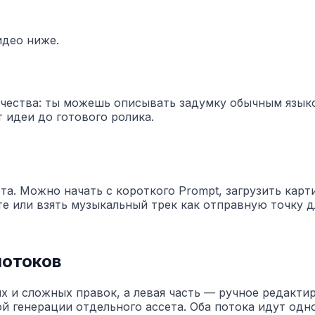
идео ниже.
рчества: ты можешь описывать задумку обычным языко
 идеи до готового ролика.
а. Можно начать с короткого Prompt, загрузить карти
те или взять музыкальный трек как отправную точку д
потоков
х и сложных правок, а левая часть — ручное редактир
 генерации отдельного ассета. Оба потока идут одн