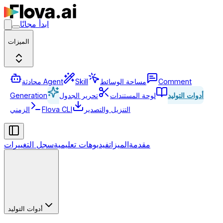
ابدأ مجانًا
الميزات
Comment
مساحة الوسائط
Skill
محادثة Agent
أدوات التوليد
لوحة المستندات
تحرير الجدول
Generation
التنزيل والتصدير
Flova CLI
الزمني
مقدمة
الميزات
فيديوهات تعليمية
سجل التغييرات
أدوات التوليد