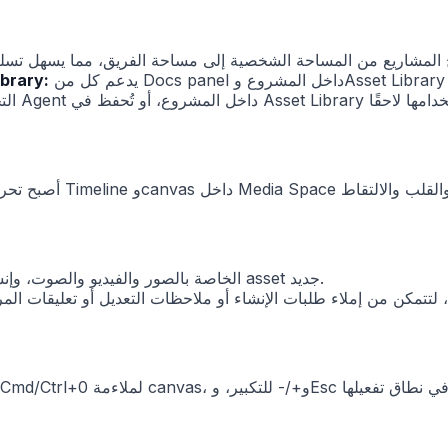
يدعم كل من Docs panel داخل المشروع وAsset Library رفع المستندات. يمكن للمراجع والسيناريوهات ومواد العلامة
اكتمل دعم رفع المستندات في
يمكن الآن قص assets الخاصة بالصور والفيديو والصوت، وإنشاء النتيجة كـ asset جديد.