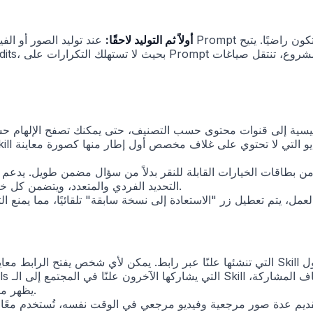
صياغة Prompt أولاً ثم التوليد لاحقًا:
عند توليد الصور أو الفيديو، يمكنك الآن جعل الذكاء الا
التحديد الفردي والمتعدد، ويتضمن كل خيار وصفًا قصيرًا، بحيث يسهل فهم معنى كل خيار قبل الاختيار.
يظهر مربع حوار تأكيد قبل إلغاء المشاركة، حتى لا تتراجع عنها بالخطأ.