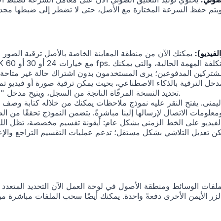
لفيديو):
مدخل الترقية بالذكاء الاصطناعي، بحيث يمكن ترقية صورة أو فيديو تم
تحديد النسخة المرقّاة الناتجة من السجل، ويتيح مدخل "عرض الأصلي" مقارنة النسخة الأصلية والمرقاة جنبًا إلى جنب.
يديو على الخط الزمني بشكل عام: أيقونة تقسيم مخصصة، تظل اللقط
عديل التلاشي بشكل مستقل؛ تدعم عمليات التقسيم التراجع والإعادة،
فات الوسائط ومنطقة الأصول في لوحة العمل الآن التحديد المتعدد —
 بالزر الأيمن الأخرى دفعةً واحدة. يمكنك أيضًا سحب الملفات مباشر