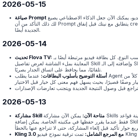
2026-05-15
صطناعي يصيغ Prompt التوليد أولاً ومعاينته وتحريره، ثم تشغيل التوليد الفعلي فقط عندما تكون راضيًا. يتيح
لك ذلك التأكد من أن Prompt يتطابق مع نيتك قبل إنفاق credits، بحيث لا تستهلك التكرارات على Prompt قدرة الحوسبة في كل مرة. عند تكرار مشروع، تنتقل صياغات Prompt إلى النسخة
الجديدة أيضًا.
2026-05-14
تم تنظيم جدار الفيديو في الصفحة الرئيسية إلى قنوات محتوى حسب التصنيف، حتى يمكنك تصفح الإلهام حسب النوع. كل بطاقة فيديو مرتبطة أيضًا بـ Skill المقابل لها: افتح
تحديث Flova TV:
المعاينة بملء الشاشة لعرض تفاصيل Skill وإضافته إلى الـ Skill الخاص بي (أو إزالته منه مجددًا) بنقرة واحدة. تستخدم مقاطع الفيديو التي لا تحتوي على غلاف مخصص أول إطار منها كصورة معاينة
تلقائيًا، مما يحافظ على اتساق الجدار بصريًا.
أسئلة التوضيح بأسلوب البطاقات:
عندما يطلب Agent منك توضيح طلب أثناء الإنشاء، يُعرض السؤال الآن كمجموعة من بطاقات الخيارات القابلة للنقر بدلاً من سؤال مضمن طويل. يدعم كلاً من
2026-05-13
مشاركة Skill متاحة الآن:
يمكن الآن مشاركة Skills التي تنشئها علنًا عبر رابط. يمكن لأي شخص يفتح الرابط معاينة قواعد Skill الكاملة على الفور دون تسجيل الدخول؛ تظهر مطالبة تسجيل الدخول
فقط عندما يقرر حفظها في مكتبته الخاصة. يمكن إضافة Skills التي يشاركها الآخرون علنًا في المجتمع إلى الـ Skill الخاص بي بنقرة واحدة، جاهزة للاستخدام في مشروعك التالي. لإيقاف المشاركة،
Kling 3.0 مع المرجع الشامل:
تمت ترقية نموذج فيديو Kling إلى 3.0 مع وضع المرجع الشامل الجديد — عند توليد فيديو يمكنك تقديم عدة صور مرجعية وفيديو مرجعي في الوقت نفسه، تُستخدم معًا