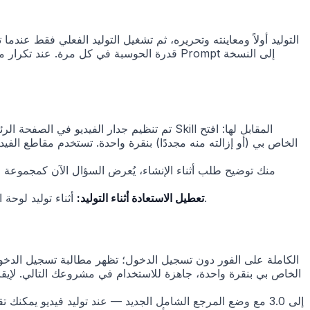
أثناء توليد لوحة العمل، يتم تعطيل زر "الاستعادة إلى نسخة سابقة" تلقائيًا، مما يمنع التراجع قبل وصول النتيجة الجديدة ويتجنب تعارضات الإصدارات.
تعطيل الاستعادة أثناء التوليد: