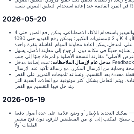
2026-05-20
يمكنك الآن من منطقة المعاينة الخاصة بالأصل ترقية الصور والفيديو باستخدام الذكاء الاصطناعي. يمكن رفع الصور حتى 4K أو 8K مع اختيار
مستويات التكبير؛ ويمكن رفع الفيديو حتى 1080p أو 2K أو 4K مع خيارات 24 أو 30 أو 60 fps. بعد النقر على الترقية بالذكاء الاصطناعي، تعرض لوحة المعاملات تكلفة المهمة الحالية، والتي يمكنك
 إنشاؤه حديثًا في مكانه دون الرجوع إلى معاينة الأصل. يسهل
مدخل عام لإرسال الملاحظات:
تمت إضافة مدخل Feedback إلى القائمة المنسدلة للصورة الرمزية في الزاوية العلوية اليمنى. يفتح النقر عليه نموذج ملاحظات يمكنك من خلاله كتابة وصف
ة محددة بعد التقسيم، وتساعد تلميحات التمرير على القص
 ويتم التعامل بشكل أكثر موثوقية مع الحالات الحدية التي
يتداخل فيها التقسيم مع القص.
2026-05-19
 يمكنك التحديد بالإطار أو وضع علامة على عدة أصول دفعةً
ة من سطح المكتب إلى أي من المنطقتين للرفع، دون فتح منتقي
الملفات أولاً.