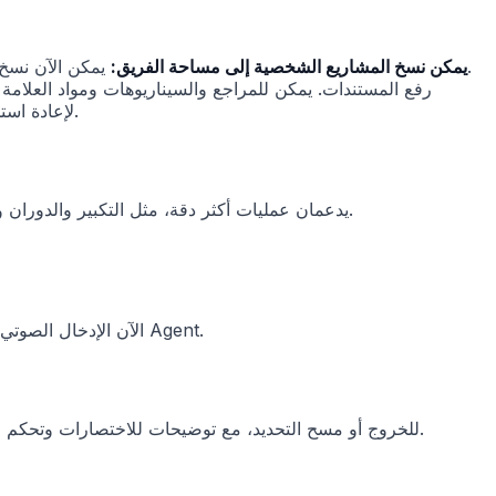
يمكن الآن نسخ المشاريع من المساحة الشخصية إلى مساحة الفريق، مما يسهل تسليم العمل الذي بدأ بشكل فردي أو مراجعته أو إعادة استخدامه.
يمكن نسخ المشاريع الشخصية إلى مساحة الفريق:
التجارية ومستندات الإنتاج الأخرى أن تصبح سياقًا طويل المدى لـ Agent داخل المشروع، أو تُحفظ في Asset Library لإعادة استخدامها لاحقًا.
أصبح تحرير الصوت في Timeline وcanvas داخل Media Space يدعمان عمليات أكثر دقة، مثل التكبير والدوران والقلب والالتقاط.
يدعم chat box الآن الإدخال الصوتي، لتتمكن من إملاء طلبات الإنشاء أو ملاحظات التعديل أو تعليقات المراجعة مباشرة إلى Agent.
يدعم Storyboard canvas الآن Cmd/Ctrl+0 لملاءمة canvas، و+/- للتكبير، وEsc للخروج أو مسح التحديد، مع توضيحات للاختصارات وتحكم في نطاق تفعيلها.