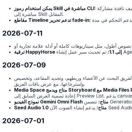
تضيف نافذة مشاركة Skill رمزًا من ستة أرقام. يمكنك تمريره إلى Flova CLI حتى تتمكن Agents خارجية مثل Codex وClaude Code من الإشارة
يمكن استخدام رموز Skill مباشرة في CLI:
مباشرة إلى Skill المقابل.
مقاطع Timeline تدعم تحرير fade-in:
2026-07-11
ترقية HappyHorse إلى 1.1:
2026-07-09
 البحث عن الأعضاء وربطهم، وتجديد المقاعد، وتخصيص credits
واسترجاعها، مع عرض باقات الفريق.
ويدمج Storyboard مع Media Files Panel:
نموذج الفيديو Gemini Omni Flash متاح:
الصوت الآن Seed Audio 1.0.
Seed Audio 1.0 متاح:
2026-07-01