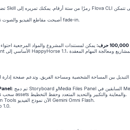
أصبحت مقاطع الفيديو والصوت تدعم التحكم في مدة fade-in.
ديل بين المساحة الشخصية ومساحة الفريق. وتدعم صفحة إدارة الفريق
تم دمج Storyboard وMedia Files Panel السابقين في Media Space. يضيف Media Space وضع Canvas View، بينما تمت
Media Space متاح 
إعادة تسمية العرض السابق إلى Preview List. يدعم canvas سحب assets والمعاينة والتكبير والتحديد المتعدد وحفظ التخطيط.
تتضمن Generation Tools الآن نموذج الفيديو Gemini Omni Flash.
يدعم إنشاء 