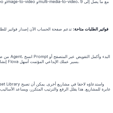
فواتير الطلبات متاحة:
تدعم صفحة الحساب الآن إصدار فواتير للطلبا
عبر API Key. بعد ذلك يستطيع Agent إنشاء المشاريع، ودفع عملية الإبداع، وقراءة حالة المشروع، وتصدير الفيديوهات، مما يجعل ربط Flova بسير عملك الإبداعي المؤتمت أسهل.