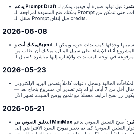
لمستمر:
قبل توليد صورة أو فيديو، يمكن لـ Agent إنشاء Prompt Draft قابل للتحرير والاحتفاظ به كبطاقة مسودة مستقلة في منطقة الوسائط.
يمكنك فتح المسودة لمراجعة الـ Prompt والوسائط المرجعية وإعدادات التوليد، ثم الحفظ والتوليد؛ كما تدعم المسودات الحذف والنقل والتراجع/الإعادة ومعالجة تعارضات الإصدارات، حتى تتمكن من
صقل الـ Prompt قبل إنفاق credits.
2026-06-08
رة، ويمكن لـ Agent أيضًا كتابة نتائج مرحلية في مستندات
لمشروع أثناء الإنشاء. على سبيل المثال، يمكنك أن تطلب من Agent إعداد مسودة سيناريو أو ملاحظات للشخصيات أو تعليمات تصوير أولًا، ثم متابعة تحريرها في لوحة المستندات؛ كما يمكن معاينة
2026-05-23
افآت الحالية وسجل دعوات كاملاً يتضمن البريد الإلكتروني
للمدعوين؛ تقوم القائمة تلقائيًا بتحميل الصفحة التالية عند التمرير قرب الأسفل. إذا لم يكن حسابك مؤهلاً بعد للدعوة — على سبيل المثال أقل من 7 أيام، أو لم يتم تصدير أي مشروع بنجاح بعد —
2026-05-21
كثير:
أصبح التعليق الصوتي يدعم MiniMax، مما يضيف أكثر من ألف صوت جديد ومجموعة أغنى من معاملات المشاعر. اخترها
صانًا. يغطي ذلك جميع مزودي التعليق الصوتي (Doubao وElevenLabs وMiniMax)،