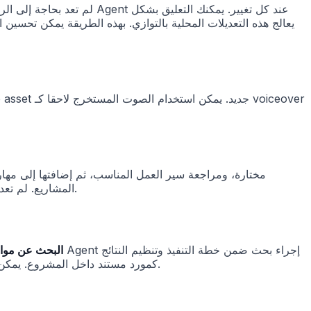
المشاريع. لم تعد أساليب الإبداع وقواعد الأسلوب وسير عمل الإنتاج المتكرر بحاجة إلى إعدادها من جديد كل مرة، وأصبح البدء من قالب ناضج أسهل.
يمكن لـ Agent الب
كمورد مستند داخل المشروع. يمكن لخطوات الإنشاء اللاحقة الاستمرار في استخدام هذه النتائج، مما يمنح النصوص والإعدادات والخطط البصرية أساسًا معلوماتيًا أكمل.