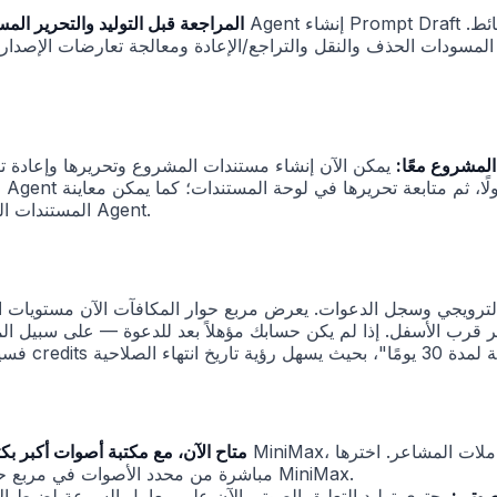
يدعم Prompt Draft المراجعة قبل التوليد والتحرير ا
ستندات المشروع معًا:
يمكن الآن إنشاء مستندات المشروع وتحريرها وإعادة تسميتها وحذفها كمستندات ح
ا
المستندات المرفوعة في لوحة المستندات والإشارة إليها مباشرة كسياق لـ Agent.
رويجي وسجل الدعوات. يعرض مربع حوار المكافآت الآن مستويات المك
التعليق الصوتي من MiniMax متاح الآن، مع مكتبة أصوات أكبر ب
مباشرة من محدد الأصوات في مربع حوار التعليق الصوتي؛ كما تم تغيير نموذج السرد الافتراضي إلى MiniMax.
صوتي:
يحتوي توليد التعليق الصوتي الآن على معامل السرعة لضبط الإيقاع زيادةً أو نق