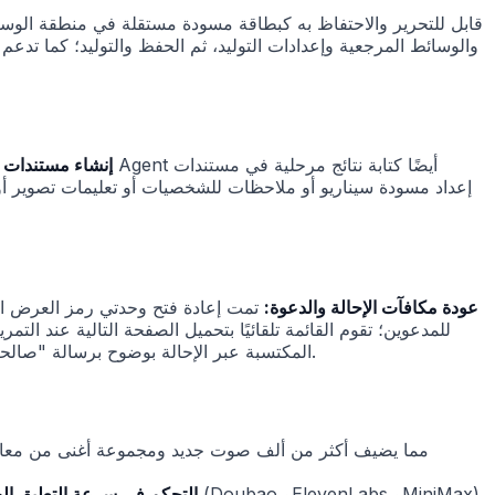
يمكنك أنت وAgent إنشاء م
عودة مكافآت الإحالة والدعوة:
تمت إعادة فتح وحدتي رمز العرض الت
فسيكون زر نسخ الرابط معطلاً مع تلميح يوضح السبب. تظهر الآن credits المكتسبة عبر الإحالة بوضوح برسالة "صالحة لمدة 30 يومًا"، بحيث يسهل رؤية تاريخ انتهاء الصلاحية.
التحكم في سرعة التعليق ال