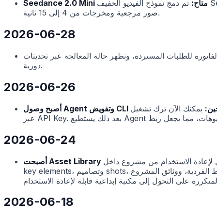
Seedance 2.0 Mini متاح:
تم دمج نموذج الفيديو الخفيف Seedance 2.0 Mini في الواجهة الأمامية والخلفية. يدعم text-to-video وimage-to-video وmulti-media-to-video، مع ما يصل إلى 9
صور مرجعية ومخرجات من 4 إلى 15 ثانية.
2026-06-28
فاتورة للطلبات المستردة، وتظهر حالة المعالجة عبر تحديثات
دورية.
2026-06-26
فويض CLI متاحين:
يمكنك الآن ترك تشغيل Flova لـ AI Agents مثل Codex وClaude Code. من صفحة وصول Agent، انسخ Prompt البدء وأكمل التفويض عبر المتصفح أو
2026-06-24
 داخل Asset Library واستدعاؤه لاحقا في مشاريع أخرى. يمكن أن تصبح
key elements، وتصاميم shots، وموسيقى الخلفية، وملفات الوسائط الفردية، ووثائق المشروع assets عابرة للمشاريع. هذا يقلل الرفع والترتيب المتكرر، ويساعد الأساليب والشخصيات ومواد الإنتاج
2026-06-18