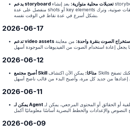
يدعم storyboard تعديلات محلية متوازية:
بعد إنشاء storyboard، لم تعد بحاجة إلى الرجوع إلى المحادثة الرئيسية وطلب قراءة المشروع بالكامل من Agent عند كل تغيير. يمكنك التعليق بشكل
منفصل على عدة shots أو key elements أو طبقات صوتية، وترك Agent يعالج هذه التعديلات المحلية بالتوازي. بهذه الطريقة يمكن تحسين اللقطات وتفاصيل الشخصيات والإيقاع السمعي البصري
بشكل أسرع في عدة نقاط في الوقت نفسه.
2026-06-17
دعم video assets استخراج الصوت بنقرة واحدة:
من معاينة video asset يمكنك استخراج المسار الصوتي مباشرة وإنشاء audio asset جديد. يمكن استخدام الصوت المستخرج لاحقا كـ voiceover
2026-06-12
أصبح مجتمع Skill متاحًا:
يمكن الآن اكتشاف Skills وإعادة استخدامها من المجتمع. يمكنك تصفح Skills مختارة، ومراجعة سير العمل المناسب، ثم إضافتها إلى مهاراتي لاستخدامها مباشرة في
2026-06-11
وى المرجعي، يمكن لـ Agent إجراء بحث ضمن خطة التنفيذ وتنظيم النتائج
2026-06-09