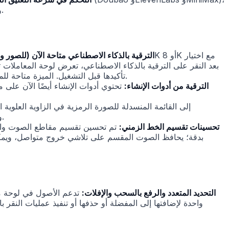
ويتم حفظ السرعة المختارة مع الأصل، حتى لا تضطر إلى ضبطها مجددًا في المرة القادمة عند إعادة استخدام التعليق الصوتي نفسه.
الترقية بالذكاء الاصطناعي متاحة الآن (للصور وا
تأكيدها قبل التشغيل. الميزة متاحة للمشتركين المدفوعين؛ يرى المستخدمون بدون اشتراك حالة غير متاحة على المدخل. يمكن إعادة محاولة المهام الفاشلة بنقرة واحدة.
الترقية من أدوات الإنشاء:
تحتوي أدوات الإنشاء أيضًا الآن على 
ومعلومات الاتصال لإرسالها إلينا مباشرةً. يتضمن النموذج تحققًا من الصحة وحماية من الإرسال المكرر، مع رسالة تأكيد عند الإرسال.
تحسينات تقسيم الخط الزمني:
تم تحسين تقسيم مقاطع الصوت والف
بدقة؛ يحافظ الصوت المقسم على تلاشي خروج متواصل، ويمكن ت
التحديد المتعدد والرفع بالسحب والإفلات:
تدعم الأصول في لوحة مل
واحدة لإضافتها إلى المفضلة أو حذفها أو تنفيذ عمليات النقر