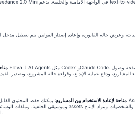
ت، وعرض حالة الفاتورة، وإعادة إصدار الفواتير. يتم تعطيل مدخل ال
أصبح وصول Agent وت
أصبحت Asset Library متاحة لإعادة الاستخدام بين المشاريع:
يمكنك حفظ المحتوى القابل لإعادة الاستخدام من مشروع
المتكررة على التحول إلى مكتبة إبداعية قابلة لإعادة الاستخدام.