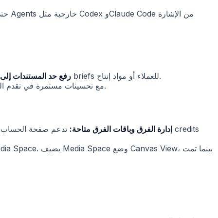
يمكن لمستندات المشروع والمواد المرجعية احتواء نصوص أطول، مثل سيناريوهات كاملة أو أدلة علامة تجارية أو briefs للعملاء أو مواد إنتاج.
رفع حد المستندات إلى 100,000 حرف:
تم تحديث سير عمل إنشاء Agent الأساسي إلى HappyHorse 1.1، مع تحسينات مستمرة في تقدم المشاريع ومعالجة المهام المعقدة.
إدارة الفرق وباقات الفرق متاحة:
تدعم صفحة الحساب التب