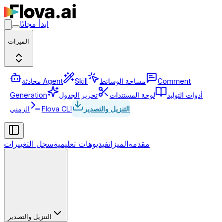
ابدأ مجانًا
الميزات
Comment
مساحة الوسائط
Skill
محادثة Agent
أدوات التوليد
لوحة المستندات
تحرير الجدول
Generation
التنزيل والتصدير
Flova CLI
الزمني
مقدمة
الميزات
فيديوهات تعليمية
سجل التغييرات
التنزيل والتصدير