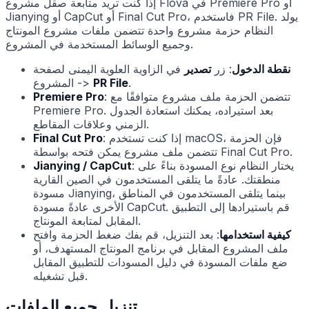
إذا كنت تريد متابعة صقل مشروع Flova في Premiere Pro أو
Jianying أو CapCut أو Final Cut Pro، فاستخدم PR File. يولد
النظام حزمة مشروع واحدة تتضمن ملفات مشروع المونتاج
وجميع الوسائط المستخدمة في المشروع.
نقطة الدخول
: زر
تصدير
في الزاوية العلوية اليمنى لصفحة
.
PR File
المشروع ->
: تتضمن الحزمة ملف مشروع متوافقًا مع
Premiere Pro
Premiere Pro. بعد استيراده، يمكنك استعادة الجدول
الزمني وعلاقات المقاطع.
: إذا كنت تستخدم macOS، فإن الحزمة
Final Cut Pro
تتضمن ملف مشروع يمكن فتحه بواسطة Final Cut Pro.
: يختار النظام نوع المسودة بناءً على
Jianying / CapCut
منطقتك. عادةً ما يتلقى المستخدمون في الصين القارية
مسودة Jianying، بينما يتلقى المستخدمون في المناطق
الأخرى عادةً مسودة CapCut. قم باستيرادها إلى التطبيق
المقابل لمتابعة المونتاج.
كيفية استخدامها
: بعد التنزيل، قم بفك ضغط الحزمة وافتح
ملف المشروع المقابل في برنامج المونتاج المستهدف، أو
ضع ملفات المسودة في دليل المسودات للتطبيق المقابل
قبل تشغيله.
تنزيل جميع الملفات