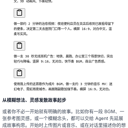
文，3D 动画风、节奏轻快。
做一部约 2 分钟的治愈视频：夜班便利店员在关店后收到已故祖母留下
的便条，决定第二天去医院门口等一个人。横屏 16:9，对白中文，温
柔写实风。
做一支 30 秒无线耳机广告：地铁、晨跑、办公室三个场景快切，突出
轻巧与降噪。竖屏 9:16，无对白，快节奏 BGM，商业广告质感。
使用我上传的这首歌作为成片 BGM，做一支约 3 分钟的音乐 MV：迷
幻电子、霓虹雨夜城市，画面随副歌加强节奏。横屏 16:9，无对白。
从模糊想法、灵感发散故事起步
或者你不必一开始就有明确的故事。比如你有一段 BGM、一
张参考图灵感，或一个模糊念头，都可以交给 Agent 先延展
成故事构思。开始时上传图片或音乐、或在对话里描述你的想