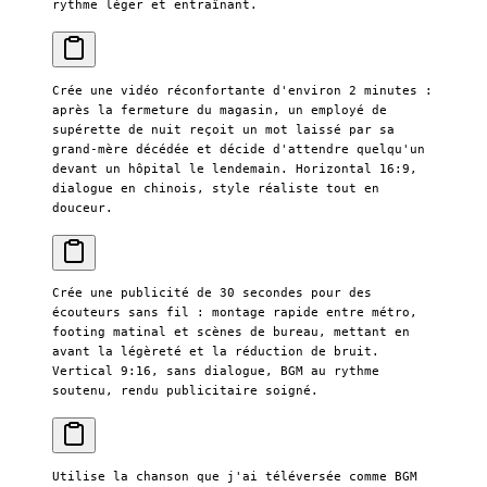
rythme léger et entraînant.
Crée une vidéo réconfortante d'environ 2 minutes : 
après la fermeture du magasin, un employé de 
supérette de nuit reçoit un mot laissé par sa 
grand-mère décédée et décide d'attendre quelqu'un 
devant un hôpital le lendemain. Horizontal 16:9, 
dialogue en chinois, style réaliste tout en 
douceur.
Crée une publicité de 30 secondes pour des 
écouteurs sans fil : montage rapide entre métro, 
footing matinal et scènes de bureau, mettant en 
avant la légèreté et la réduction de bruit. 
Vertical 9:16, sans dialogue, BGM au rythme 
soutenu, rendu publicitaire soigné.
Utilise la chanson que j'ai téléversée comme BGM 