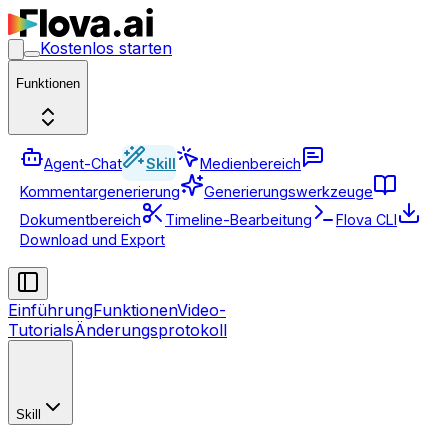
Kostenlos starten
Funktionen
Agent-Chat
Skill
Medienbereich
Kommentargenerierung
Generierungswerkzeuge
Dokumentbereich
Timeline-Bearbeitung
Flova CLI
Download und Export
Einführung
Funktionen
Video-
Tutorials
Änderungsprotokoll
Skill