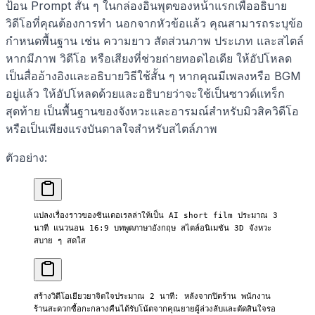
ป้อน Prompt สั้น ๆ ในกล่องอินพุตของหน้าแรกเพื่ออธิบาย
วิดีโอที่คุณต้องการทำ นอกจากหัวข้อแล้ว คุณสามารถระบุข้อ
กำหนดพื้นฐาน เช่น ความยาว สัดส่วนภาพ ประเภท และสไตล์
หากมีภาพ วิดีโอ หรือเสียงที่ช่วยถ่ายทอดไอเดีย ให้อัปโหลด
เป็นสื่ออ้างอิงและอธิบายวิธีใช้สั้น ๆ หากคุณมีเพลงหรือ BGM
อยู่แล้ว ให้อัปโหลดด้วยและอธิบายว่าจะใช้เป็นซาวด์แทร็ก
สุดท้าย เป็นพื้นฐานของจังหวะและอารมณ์สำหรับมิวสิควิดีโอ
หรือเป็นเพียงแรงบันดาลใจสำหรับสไตล์ภาพ
ตัวอย่าง:
แปลงเรื่องราวของซินเดอเรลล่าให้เป็น AI short film ประมาณ 3 
นาที แนวนอน 16:9 บทพูดภาษาอังกฤษ สไตล์อนิเมชัน 3D จังหวะ
สบาย ๆ สดใส
สร้างวิดีโอเยียวยาจิตใจประมาณ 2 นาที: หลังจากปิดร้าน พนักงาน
ร้านสะดวกซื้อกะกลางคืนได้รับโน้ตจากคุณยายผู้ล่วงลับและตัดสินใจรอ