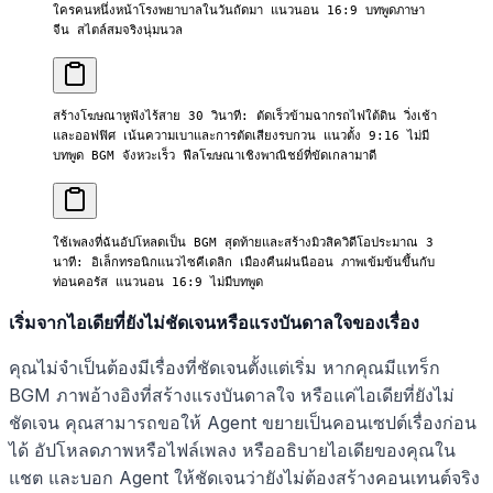
ใครคนหนึ่งหน้าโรงพยาบาลในวันถัดมา แนวนอน 16:9 บทพูดภาษา
จีน สไตล์สมจริงนุ่มนวล
สร้างโฆษณาหูฟังไร้สาย 30 วินาที: ตัดเร็วข้ามฉากรถไฟใต้ดิน วิ่งเช้า 
และออฟฟิศ เน้นความเบาและการตัดเสียงรบกวน แนวตั้ง 9:16 ไม่มี
บทพูด BGM จังหวะเร็ว ฟีลโฆษณาเชิงพาณิชย์ที่ขัดเกลามาดี
ใช้เพลงที่ฉันอัปโหลดเป็น BGM สุดท้ายและสร้างมิวสิควิดีโอประมาณ 3 
นาที: อิเล็กทรอนิกแนวไซคีเดลิก เมืองคืนฝนนีออน ภาพเข้มข้นขึ้นกับ
ท่อนคอรัส แนวนอน 16:9 ไม่มีบทพูด
เริ่มจากไอเดียที่ยังไม่ชัดเจนหรือแรงบันดาลใจของเรื่อง
คุณไม่จำเป็นต้องมีเรื่องที่ชัดเจนตั้งแต่เริ่ม หากคุณมีแทร็ก
BGM ภาพอ้างอิงที่สร้างแรงบันดาลใจ หรือแค่ไอเดียที่ยังไม่
ชัดเจน คุณสามารถขอให้ Agent ขยายเป็นคอนเซปต์เรื่องก่อน
ได้ อัปโหลดภาพหรือไฟล์เพลง หรืออธิบายไอเดียของคุณใน
แชต และบอก Agent ให้ชัดเจนว่ายังไม่ต้องสร้างคอนเทนต์จริง