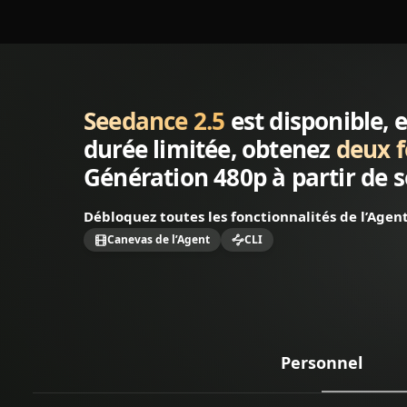
Mensuel
Annuel
Achat de crédits abonné
Seedance 2.5
est disponible,
durée limitée, obtenez
deux f
Génération 480p à partir de
Débloquez toutes les fonctionnalités de l’Agent
Canevas de l’Agent
CLI
Personnel